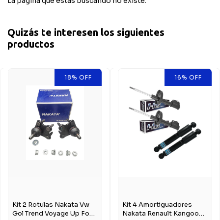
La página que estás buscando no existe.
Quizás te interesen los siguientes
productos
18
%
OFF
16
%
OFF
Kit 2 Rotulas Nakata Vw
Kit 4 Amortiguadores
Gol Trend Voyage Up Fox
Nakata Renault Kangoo