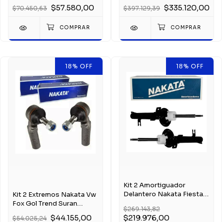
Original
1999-2013
$57.580,00
$335.120,00
$70.450,63
$397.129,39
18
%
OFF
18
%
OFF
Kit 2 Amortiguador
Delantero Nakata Fiesta
Kit 2 Extremos Nakata Vw
Max 2002-2011
Fox Gol Trend Suran
$269.143,82
Voyage Saveiro
$44.155,00
$219.976,00
$54.025,24