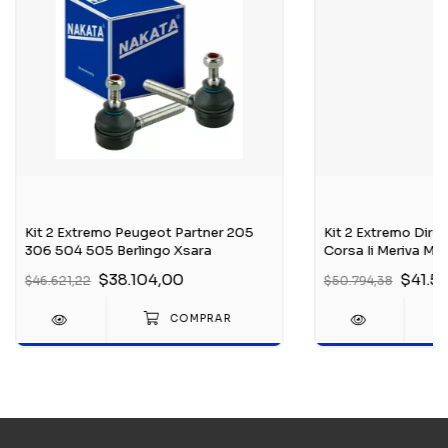
Kit 2 Extremo Peugeot Partner 205
Kit 2 Extremo Dire
306 504 505 Berlingo Xsara
Corsa Ii Meriva Mo
$38.104,00
$41.5
$46.621,22
$50.794,38