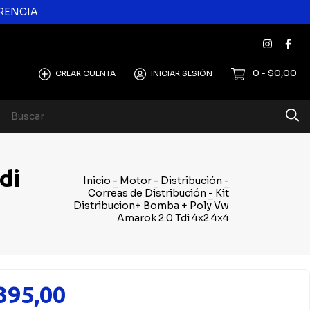
ERENCIA
0
$0,00
CREAR CUENTA
INICIAR SESIÓN
-
di
Inicio
-
Motor
-
Distribución
-
Correas de Distribución
-
Kit
Distribucion+ Bomba + Poly Vw
Amarok 2.0 Tdi 4x2 4x4
395,00