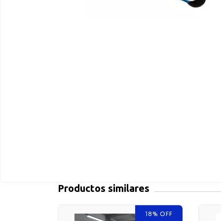
Productos similares
-0
%
OFF
18
%
OFF