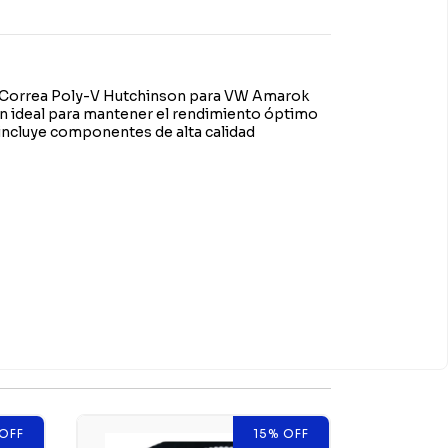
+ Correa Poly-V Hutchinson para VW Amarok
ión ideal para mantener el rendimiento óptimo
 incluye componentes de alta calidad
OFF
15
%
OFF