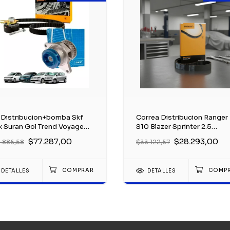
t Distribucion+bomba Skf
Correa Distribucion Ranger
x Suran Gol Trend Voyage
S10 Blazer Sprinter 2.5
 8v
2.8maxion
$77.287,00
$28.293,00
1.886,58
$33.122,57
DETALLES
DETALLES