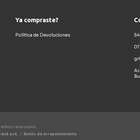
Ya compraste?
C
Política de Devoluciones
54
01
gr
Ar
Bu
erechos reservados.
resá acá.
/
Botón de arrepentimiento