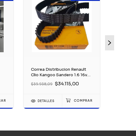
Correa Distribucion Renault
Kit Dist
Clio Kangoo Sandero 1.6 16v
Correa Go
K4m
$34.115,00
$39.938,09
$122.910,
DETALLES
DETAL