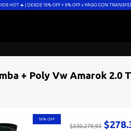
CIOS HOT 🔥 | DESDE 15% OFF + 5% OFF x PAGO CON TRANSF
omba + Poly Vw Amarok 2.0 T
16
%
OFF
$278.
$330.279,93