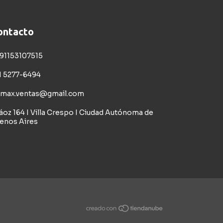
ontacto
91153107515
1 5277-6494
imax.ventas@gmail.com
áoz 164 I Villa Crespo I Ciudad Autónoma de
enos Aires