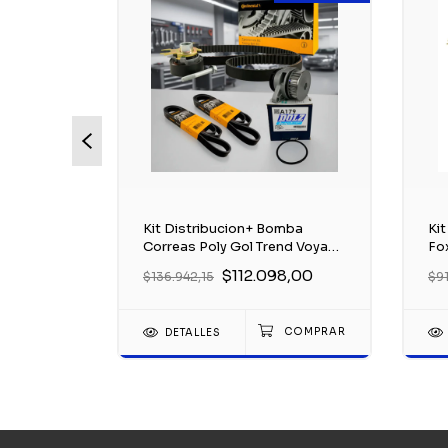
mba
Kit Distribucion+ Bomba
Ki
an 1.6
Correas Poly Gol Trend Voyage
Fo
e
1.6 8v
1.6
39,00
$112.098,00
$136.942,15
$9
DETALLES