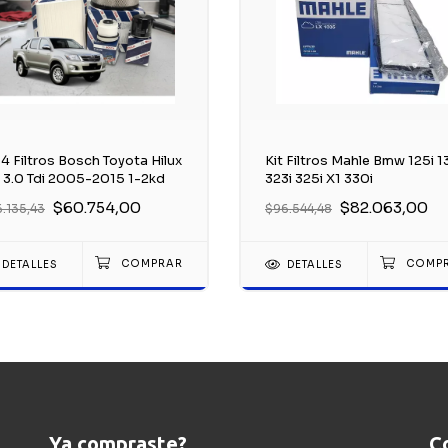
 4 Filtros Bosch Toyota Hilux
Kit Filtros Mahle Bmw 125i 1
5 3.0 Tdi 2005-2015 1-2kd
323i 325i X1 330i
$60.754,00
$82.063,00
.135,43
$96.544,48
DETALLES
DETALLES
Ya compraste?
C