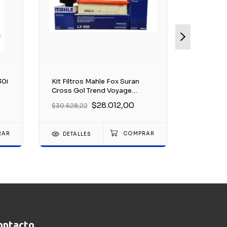
30i
Kit Filtros Mahle Fox Suran
Kit Filtr
Cross Gol Trend Voyage
Benz Spr
Saveiro
2012
$28.012,00
$30.528,22
$239.528
DETALLES
DETAL
ontacto