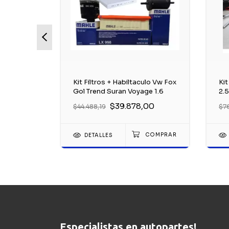
lt Clio Iii
Kit Filtros + Habiltaculo Vw Fox
Kit
Gol Trend Suran Voyage 1.6
2.
00
$39.878,00
$44.488,19
$76
DETALLES
Especialistas en autopartes!