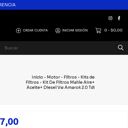
ERENCIA
0
$0,00
CREAR CUENTA
INICIAR SESIÓN
-
Inicio
-
Motor
-
Filtros
-
Kits de
Filtros
-
Kit De Filtros Mahle Aire+
Aceite+ Diesel Vw Amarok 2.0 Tdi
7,00