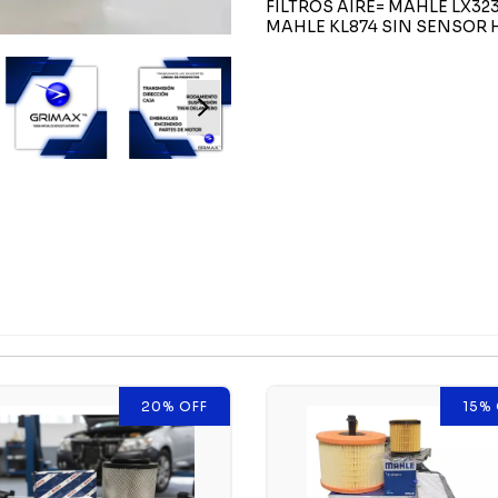
FILTROS AIRE= MAHLE LX3
MAHLE KL874 SIN SENSOR 
20
%
OFF
15
%