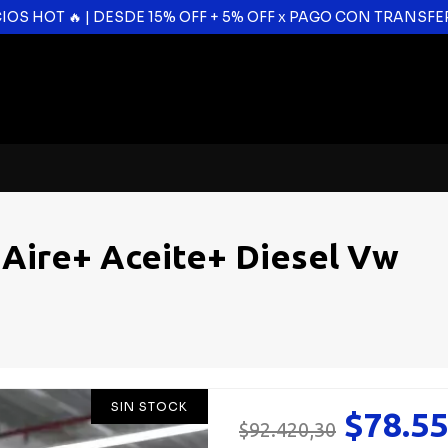
CIOS HOT 🔥 | DESDE 15% OFF + 5% OFF x PAGO CON TRANSF
e Aire+ Aceite+ Diesel Vw
SIN STOCK
$78.55
$92.420,30