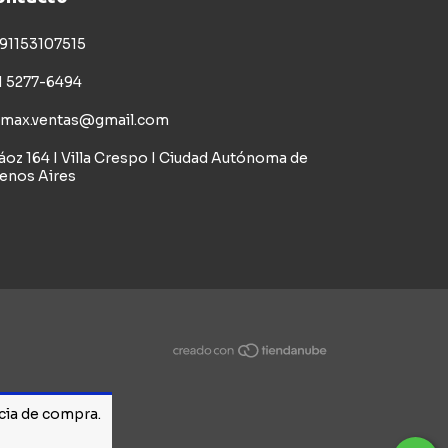
91153107515
1 5277-6494
imax.ventas@gmail.com
áoz 164 I Villa Crespo I Ciudad Autónoma de
enos Aires
ncia de compra.