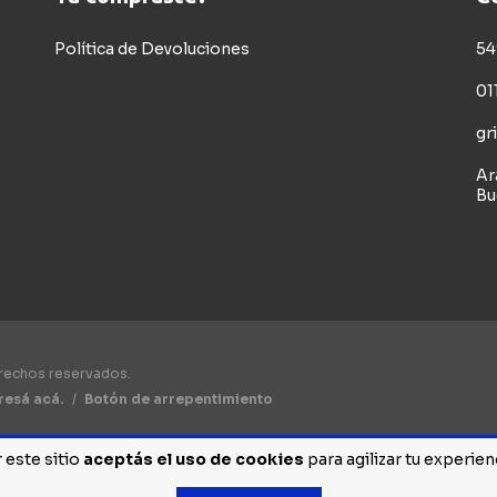
Política de Devoluciones
54
01
gr
Ar
Bu
erechos reservados.
resá acá.
/
Botón de arrepentimiento
 este sitio
aceptás el uso de cookies
para agilizar tu experie