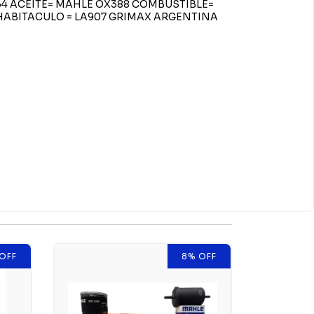
234 ACEITE= MAHLE OX388 COMBUSTIBLE=
HABITACULO = LA907 GRIMAX ARGENTINA
OFF
8
%
OFF