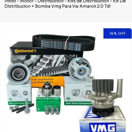
Inicio
-
Motor
-
Distribución
-
Kits de Distribución
-
Kit De
Distribucion + Bomba Vmg Para Vw Amarok 2.0 Tdi
16
%
OFF