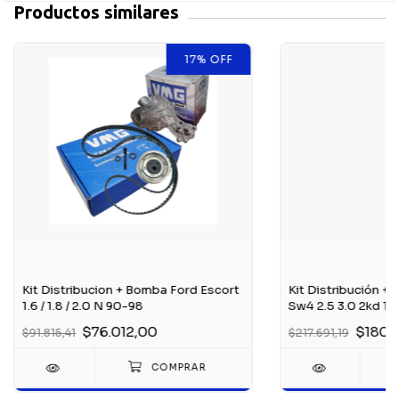
Productos similares
17
%
OFF
Kit Distribucion + Bomba Ford Escort
Kit Distribución +
1.6 / 1.8 / 2.0 N 90-98
Sw4 2.5 3.0 2kd 1k
$76.012,00
$180.
$91.815,41
$217.691,19