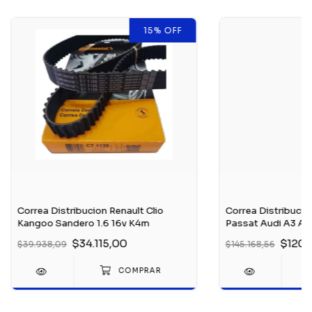
15
%
OFF
Correa Distribucion Renault Clio
Correa Distribucio
Kangoo Sandero 1.6 16v K4m
Passat Audi A3 A4 
$34.115,00
$120.
$39.938,09
$145.168,56