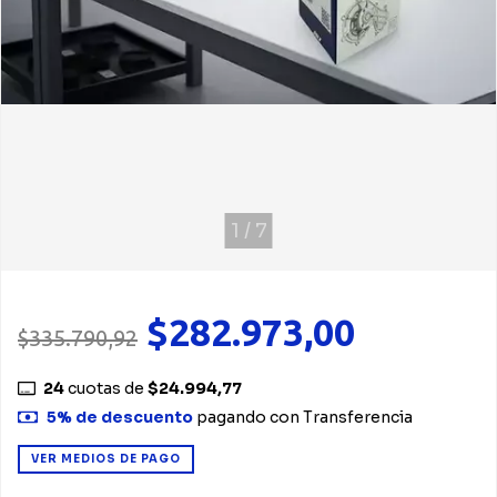
1
/
7
$282.973,00
$335.790,92
24
cuotas de
$24.994,77
5% de descuento
pagando con Transferencia
VER MEDIOS DE PAGO